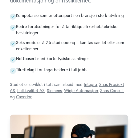
dokumentasjon og driftssikkerhet.
Kompetanse som er etterspurt i en bransje i sterk utvikling
Bedre forutsetninger for å ta riktige sikkerhetstekniske
beslutninger
Seks moduler á 2,5 studiepoeng – kan tas samlet eller som
enkeltemner
Nettbasert med korte fysiske samlinger
Tilrettelagt for fagarbeidere i full jobb
Studiet er utviklet i tett samarbeid med
Integra
,
Saas Prosjekt
AS
,
Luftkvalitet AS
,
Siemens
,
Winje Automasjon
,
Saas Consult
og
Caverion
.